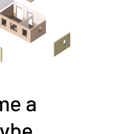
me a
avbe