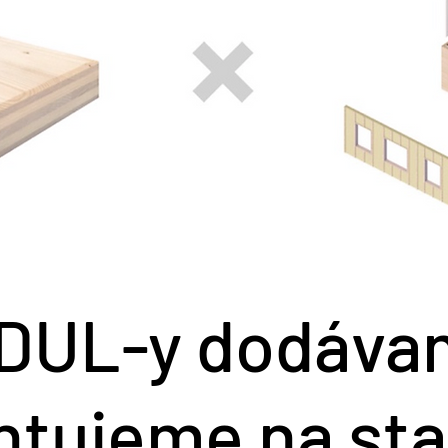
DUL-y dodáva
tujeme na st