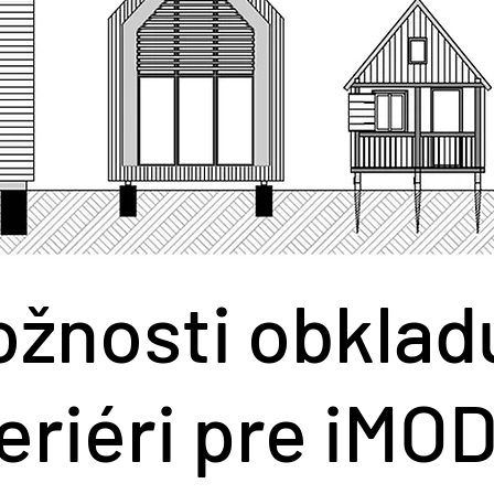
žnosti obklad
teriéri pre iMO