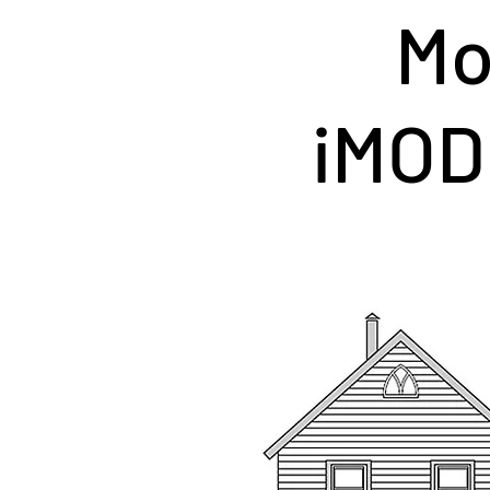
Mo
iMOD