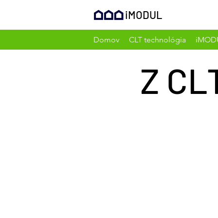
iMODUL
Domov
CLT technológia
iMOD
Z CL