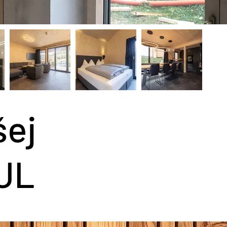
šej
DUL