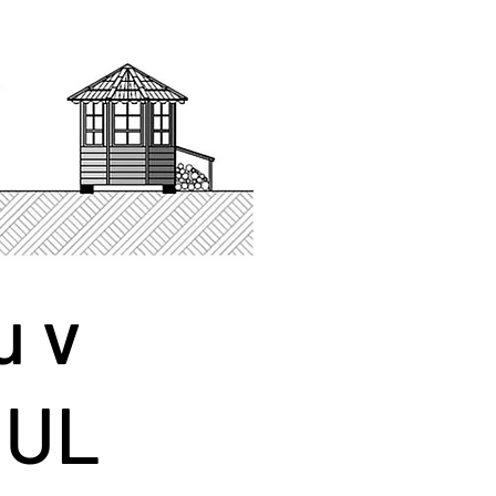
u v
DUL