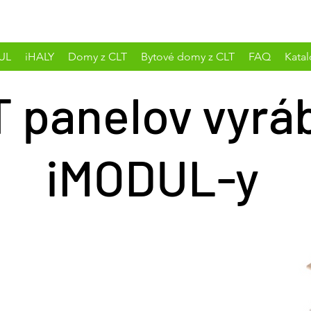
UL
iHALY
Domy z CLT
Bytové domy z CLT
FAQ
Kata
T panelov vyr
iMODUL-y