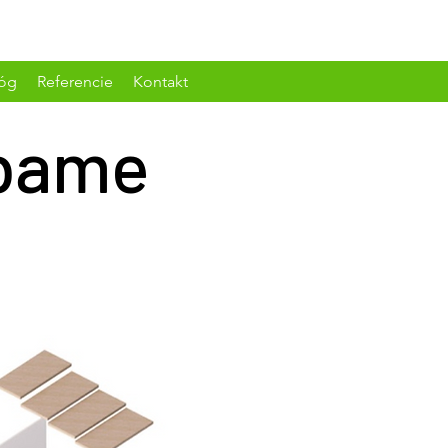
lóg
Referencie
Kontakt
ábame