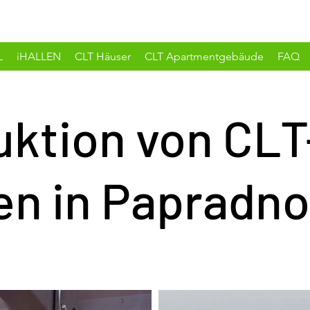
L
iHALLEN
CLT Häuser
CLT Apartmentgebäude
FAQ
uktion von CLT
en in Papradno