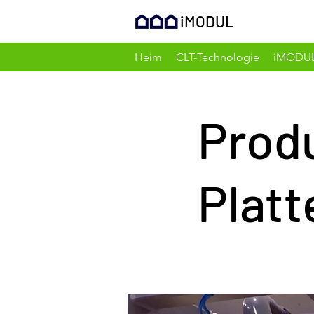
iMODUL
Heim
CLT-Technologie
iMODU
Prod
Platt