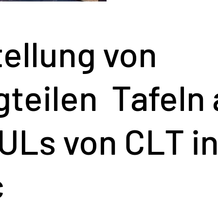
ellung von
gteilen Tafeln
ULs von CLT i
c