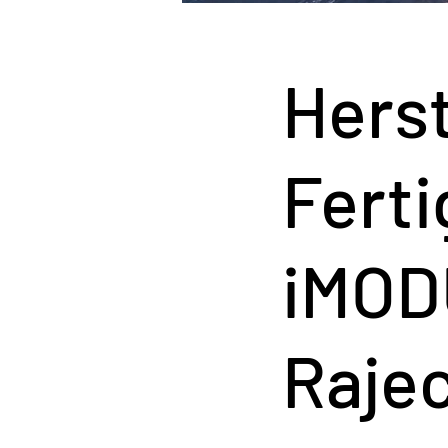
Herst
Ferti
iMOD
Raje